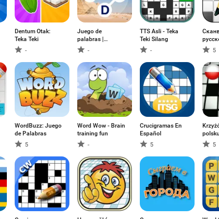
Dentum Otak:
Juego de
TTS Asli - Teka
Скан
Teka Teki
palabras |
Teki Silang
русс
Crucigrama
-
-
-
5
WordBuzz: Juego
Word Wow - Brain
Crucigramas En
Krzyż
de Palabras
training fun
Español
polsk
5
-
5
5