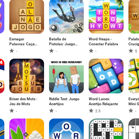
Esmagar
Batalla de
Word Heaps -
Palab
Palavras: Caça
Pistolas: Juego
Conectar Palabra
Cruci
Palavra
FPS
Búsq
-
-
-
5
Briser des Mots :
Riddle Test: Juego
Word Lanes:
Every
Jeu de Mots
Acertijos
Acertijo Relajante
Mini 
-
-
2.5
-