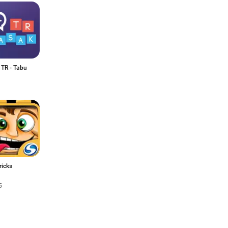
 TR - Tabu
ricks
5