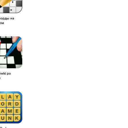
ворды на
ком
ówki po
u