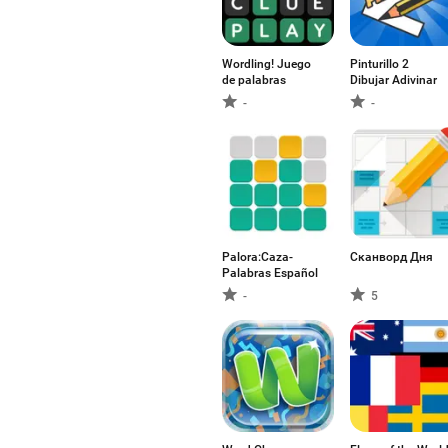
Wordling! Juego
Pinturillo 2
de palabras
Dibujar Adivinar
-
-
Palora:Caza-
Сканворд Дня
Palabras Español
-
5