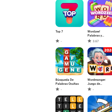
Top 7
Wordzee!
Palabras y
amigos
-
3.67
Búsqueda De
Wordmonger:
Palabras Ocultas
Juego de
Palabras
-
-