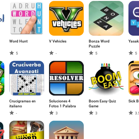
Word Hunt
V Vehicles
Bonza Word
Yasak
Puzzle
5
-
5
5
Crucigramas en
Soluciones 4
Boom Easy Quiz
Sick B
italiano
Fotos 1 Palabra
Game
-
3
3
3.