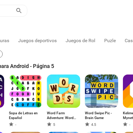
uras
Juegos deportivos
Juegos de Rol
Puzle
Cas
ara Android - Página 5
Sopa de Letras en
Word Farm
Word Swipe Pic -
Kelime
Español
Adventure: Word
Brain Game
Mynet
Game
-
5
4.5
-