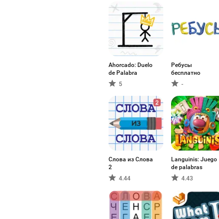
Ahorcado: Duelo
Ребусы
de Palabra
бесплатно
5
-
Слова из Слова
Languinis: Juego
2
de palabras
4.44
4.43