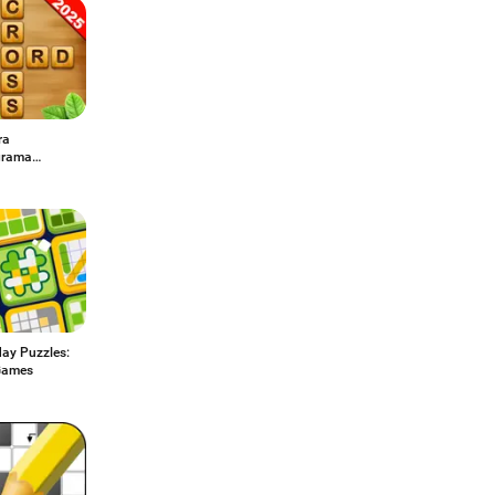
ra
grama
ueda
day Puzzles:
Games