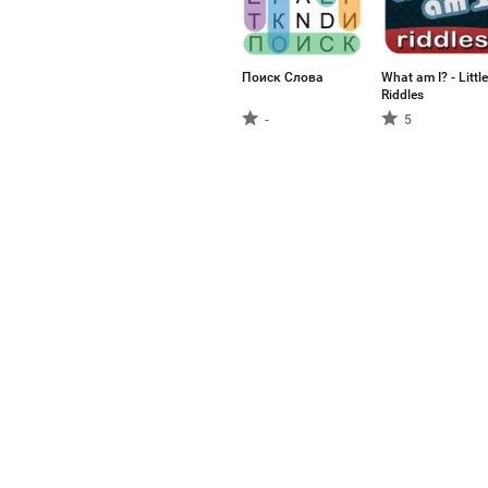
Поиск Слова
What am I? - Little
Riddles
-
5
Aptoide es la app store y pl
rápido crece. Somos una plat
¿Quieres el mundo?
Español (Europeo)