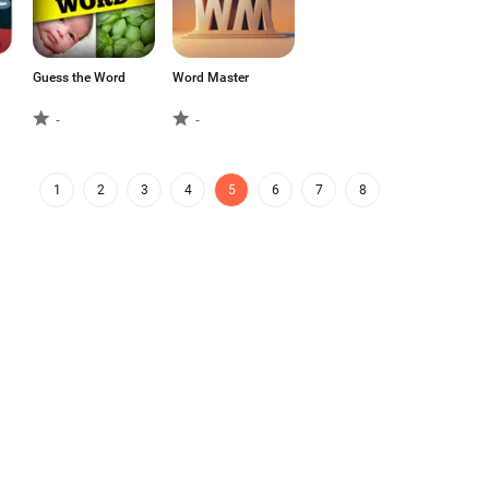
Guess the Word
Word Master
-
-
1
2
3
4
5
6
7
8
ataforma de distribución que más
Aptoide App Store
aforma global para el talento global.
FAQs
Soporte
Contáctanos