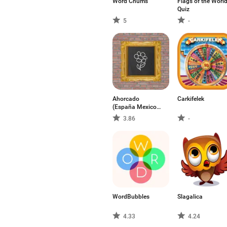
Word Chums
Flags of the Worl
Quiz
5
-
Ahorcado
Carkifelek
(España Mexico
Argentina Chile
3.86
-
Colombia)
WordBubbles
Slagalica
4.33
4.24