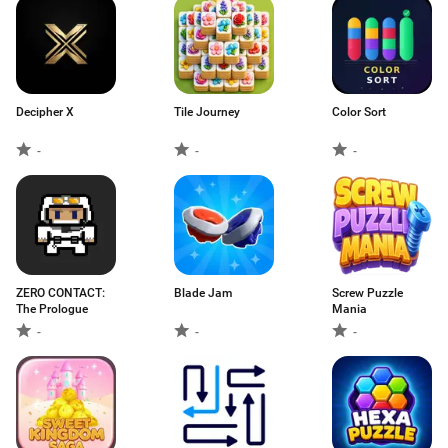
Decipher X
Tile Journey
Color Sort
-
-
-
ZERO CONTACT:
Blade Jam
Screw Puzzle
The Prologue
Mania
-
-
-