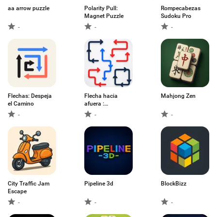
aa arrow puzzle
Polarity Pull:
Rompecabezas
Magnet Puzzle
Sudoku Pro
-
-
-
Flechas: Despeja
Flecha hacia
Mahjong Zen
el Camino
afuera :
Rompecab
-
-
-
City Traffic Jam
Pipeline 3d
BlockBizz
Escape
-
-
-