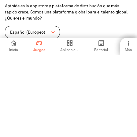
Aptoide es la app store y plataforma de distribución que más
rápido crece. Somos una plataforma global para el talento global.
¿Quieres el mundo?
Español (Europeo)
Inicio
Juegos
Aplicaciones
Editorial
Más
Aptoide App Store
Aptoide S.A
Productos de Aptoide S.A.