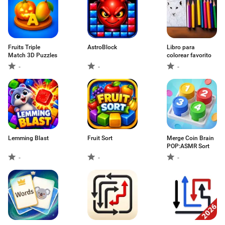
Fruits Triple
AstroBlock
Libro para
Match 3D Puzzles
colorear favorito
-
-
-
Lemming Blast
Fruit Sort
Merge Coin Brain
POP:ASMR Sort
-
-
-