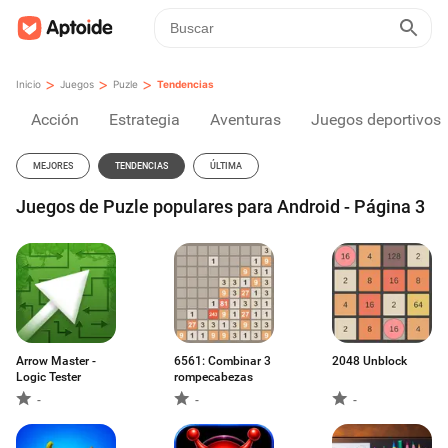
>
>
>
Inicio
Juegos
Puzle
Tendencias
Acción
Estrategia
Aventuras
Juegos deportivos
MEJORES
TENDENCIAS
ÚLTIMA
Juegos de Puzle populares para Android - Página 3
Arrow Master -
6561: Combinar 3
2048 Unblock
Logic Tester
rompecabezas
-
-
-