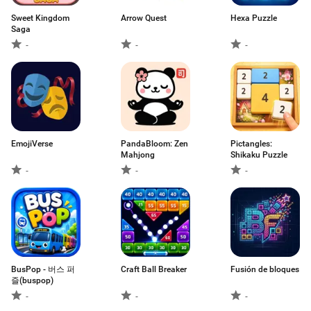
Sweet Kingdom
Arrow Quest
Hexa Puzzle
Saga
-
-
-
EmojiVerse
PandaBloom: Zen
Pictangles:
Mahjong
Shikaku Puzzle
-
-
-
BusPop - 버스 퍼
Craft Ball Breaker
Fusión de bloques
즐(buspop)
-
-
-