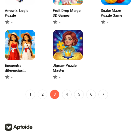
Arrowix: Logic
Fruit Drop Merge
Snake Maze
Puzzle
3D Games
Puzzle Game
-
-
-
Encuentra
Jigsaw Puzzle
diferencias:
Master
Puzzle
-
-
1
2
3
4
5
6
7