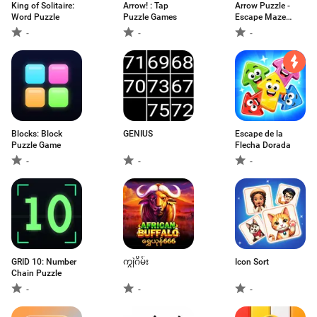
King of Solitaire:
Arrow! : Tap
Arrow Puzzle -
Word Puzzle
Puzzle Games
Escape Maze
Game
-
-
-
Blocks: Block
GENIUS
Escape de la
Puzzle Game
Flecha Dorada
-
-
-
GRID 10: Number
ကျွဲဂိမ်း
Icon Sort
Chain Puzzle
-
-
-