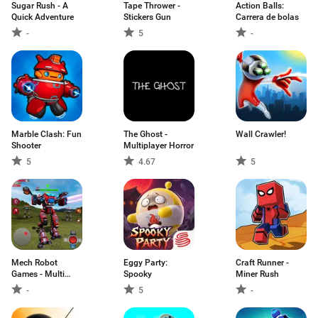
Sugar Rush - A
Tape Thrower -
Action Balls:
Quick Adventure
Stickers Gun
Carrera de bolas
-
5
-
Marble Clash: Fun
The Ghost -
Wall Crawler!
Shooter
Multiplayer Horror
5
4.67
5
Mech Robot
Eggy Party:
Craft Runner -
Games - Multi
Spooky
Miner Rush
Robot
-
5
-