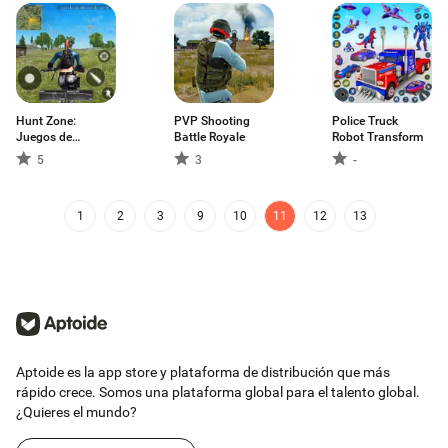
Hunt Zone:
PVP Shooting
Police Truck
Juegos de
Battle Royale
Robot Transform
Disparos
5
3
-
1
2
3
9
10
11
12
13
Aptoide es la app store y plataforma de distribución que más
rápido crece. Somos una plataforma global para el talento global.
¿Quieres el mundo?