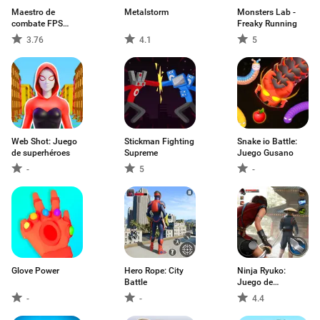
Maestro de
Metalstorm
Monsters Lab -
combate FPS
Freaky Running
móvil
3.76
4.1
5
Web Shot: Juego
Stickman Fighting
Snake io Battle:
de superhéroes
Supreme
Juego Gusano
-
5
-
Glove Power
Hero Rope: City
Ninja Ryuko:
Battle
Juego de
Sombras
-
-
4.4