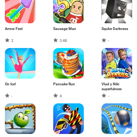
Arrow Fest
Sausage Man
Sqube Darkness
2
3.48
-
On Ice!
Pancake Run
Vlad y Niki
superhéroes
-
4
-