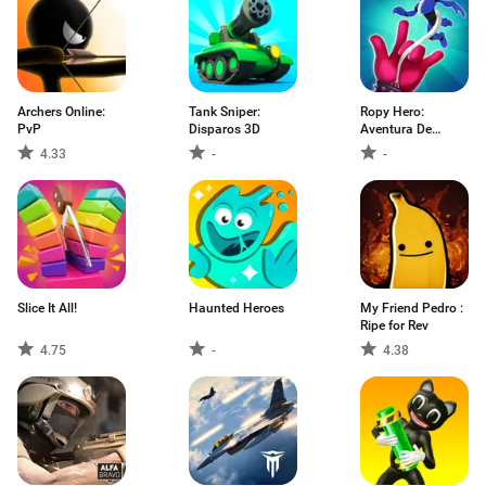
Archers Online:
Tank Sniper:
Ropy Hero:
PvP
Disparos 3D
Aventura De
Acción
4.33
-
-
Slice It All!
Haunted Heroes
My Friend Pedro :
Ripe for Rev
4.75
-
4.38