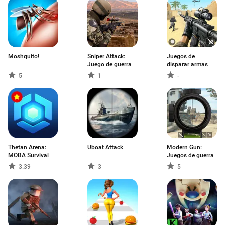
Moshquito!
Sniper Attack:
Juegos de
Juego de guerra
disparar armas
5
1
-
Thetan Arena:
Uboat Attack
Modern Gun:
MOBA Survival
Juegos de guerra
3.39
3
5