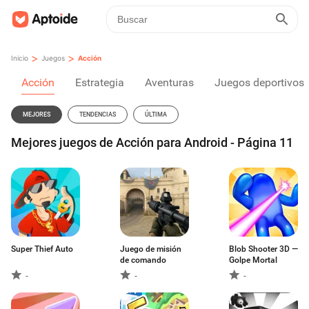
>
>
Inicio
Juegos
Acción
Acción
Estrategia
Aventuras
Juegos deportivos
MEJORES
TENDENCIAS
ÚLTIMA
Mejores juegos de Acción para Android - Página 11
Super Thief Auto
Juego de misión
Blob Shooter 3D —
de comando
Golpe Mortal
-
-
-