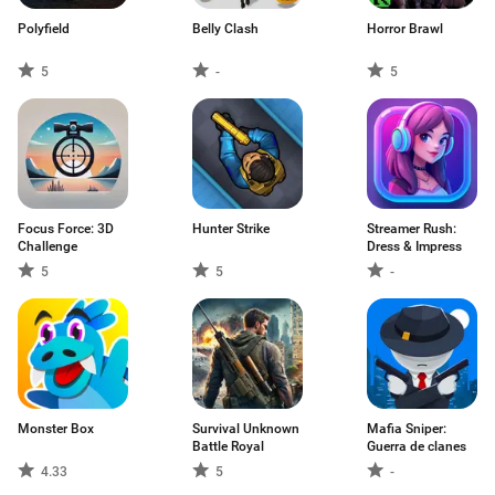
Polyfield
Belly Clash
Horror Brawl
5
-
5
Focus Force: 3D
Hunter Strike
Streamer Rush:
Challenge
Dress & Impress
5
5
-
Monster Box
Survival Unknown
Mafia Sniper:
Battle Royal
Guerra de clanes
4.33
5
-