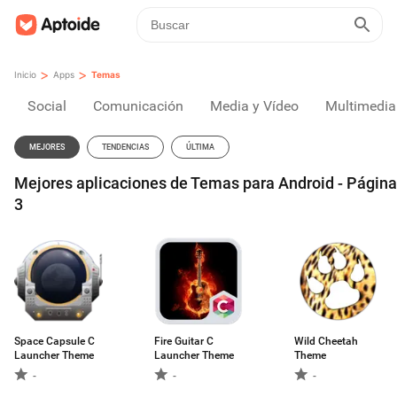
>
>
Inicio
Apps
Temas
Social
Comunicación
Media y Vídeo
Multimedia
MEJORES
TENDENCIAS
ÚLTIMA
Mejores aplicaciones de Temas para Android - Página
3
Space Capsule C
Fire Guitar C
Wild Cheetah
Launcher Theme
Launcher Theme
Theme
-
-
-