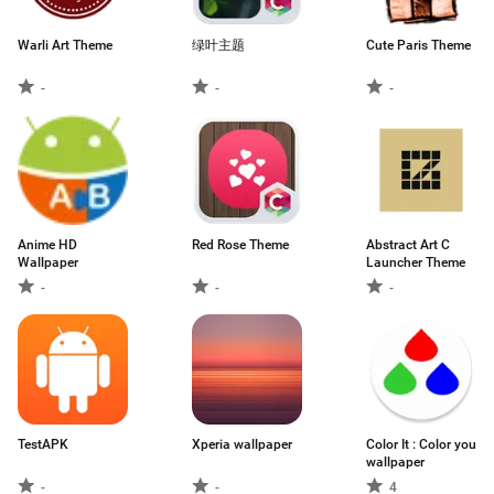
Warli Art Theme
绿叶主题
Cute Paris Theme
-
-
-
Anime HD
Red Rose Theme
Abstract Art C
Wallpaper
Launcher Theme
-
-
-
TestAPK
Xperia wallpaper
Color It : Color you
wallpaper
-
-
4