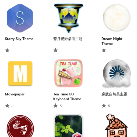
Starry Sky Theme
斋月畅游桌面主题
Dream Night
Theme
-
-
-
Moviepaper
Tea Time GO
朦胧自然美主题
Keyboard Theme
-
5
5