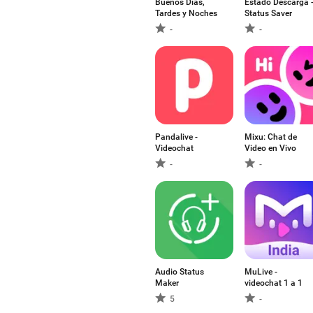
Buenos Días,
Estado Descarga 
Tardes y Noches
Status Saver
-
-
Pandalive -
Mixu: Chat de
Videochat
Video en Vivo
-
-
Audio Status
MuLive -
Maker
videochat 1 a 1
5
-