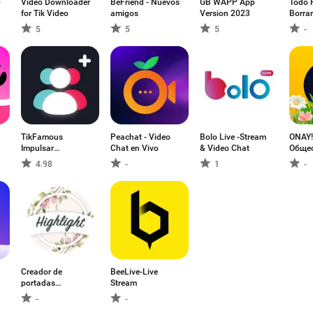
-
Video Downloader
BeFriend - Nuevos
GB WAPP App
Todo 
for Tik Video
amigos
Version 2023
Borra
5
5
5
-
TikFamous
Peachat - Video
Bolo Live -Stream
ONAY!
Impulsar
Chat en Vivo
& Video Chat
Обще
seguidores
транс
4.98
-
1
-
Creador de
BeeLive-Live
Imposible
YouSt
portadas
Stream
Bicicleta Carreras
Voice
destacadas
-
-
-
4.