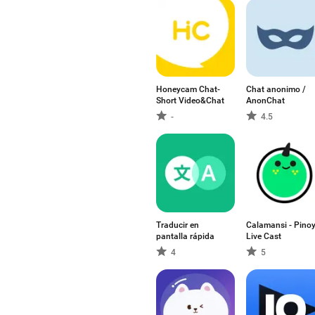
Honeycam Chat-
Chat anonimo /
Short Video&Chat
AnonChat
-
4.5
Traducir en
Calamansi - Pino
pantalla rápida
Live Cast
4
5