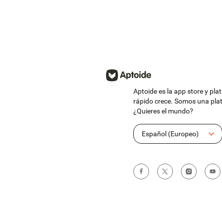
صور : ١٠٠٠٠ صورة
All Status Saver &
و حالات واتس
Status Video
Descargar
4.85
-
Aptoide es la app store y pl
rápido crece. Somos una plat
¿Quieres el mundo?