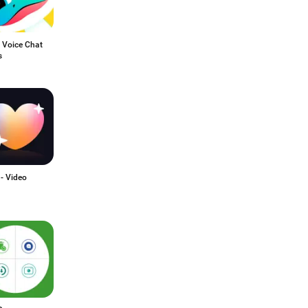
 Voice Chat
s
 - Video