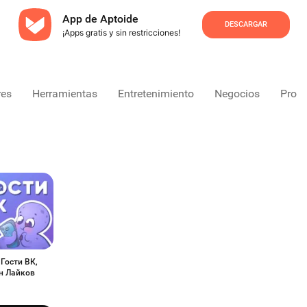
App de Aptoide
DESCARGAR
¡Apps gratis y sin restricciones!
res
Herramientas
Entretenimiento
Negocios
Produ
 Гости ВК,
н Лайков