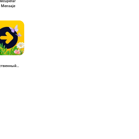
Recuperar
r Mensaje
ственный
порт
ar-Group
 Chat Room
36