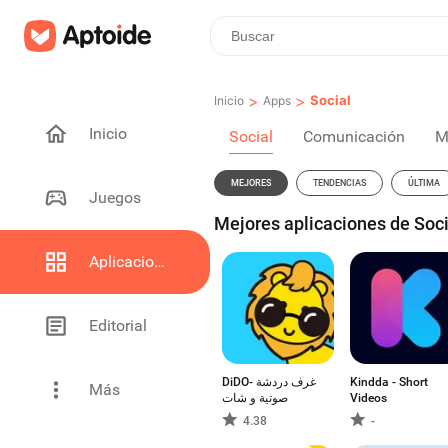
>
>
Social
Inicio
Apps
Inicio
Social
Comunicación
M
MEJORES
TENDENCIAS
ÚLTIMA
Juegos
Mejores aplicaciones de Soci
Aplicaciones
Editorial
DiDO- غرف دردشة
Kindda - Short
Más
صوتية و شات
Videos
4.38
-