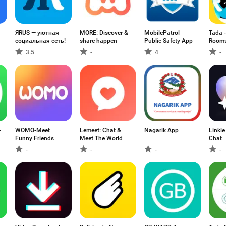
ЯRUS — уютная
MORE: Discover &
MobilePatrol
Tada -
социальная сеть!
share happen
Public Safety App
Room
3.5
-
4
-
-
WOMO-Meet
Lemeet: Chat &
Nagarik App
Linkle
Funny Friends
Meet The World
Chat
-
-
-
-