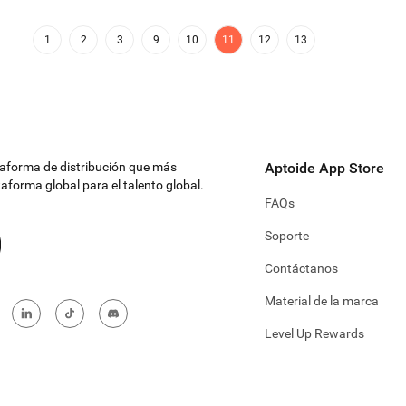
1
2
3
9
10
11
12
13
ataforma de distribución que más
Aptoide App Store
aforma global para el talento global.
FAQs