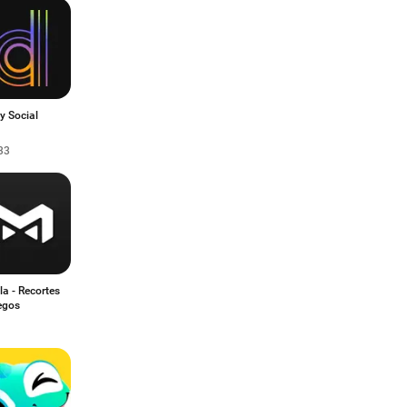
y Social
33
a - Recortes
egos