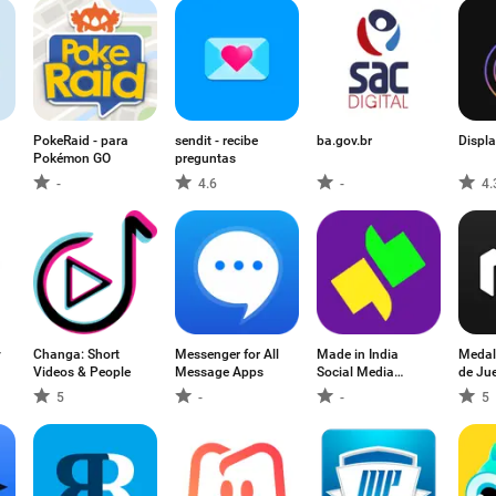
PokeRaid - para
sendit - recibe
ba.gov.br
Displa
Pokémon GO
preguntas
-
4.6
-
4.
y
Changa: Short
Messenger for All
Made in India
Medall
Videos & People
Message Apps
Social Media
de Ju
Friendship App:
5
-
-
5
GolBol