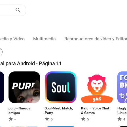
edia y Vídeo
Multimedia
Reproductores de vídeo y Edito
al para Android - Página 11
purp - Nuevos
Soul-Meet, Match,
Kafu – Voice Chat
Hugly
amigos
Party
& Games
Шпио
-
5
5
4