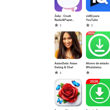
Zaky - Crush
vidIQ para
Radar&Paper
YouTube
Plane
5
5
AsianDate: Asian
Ahorro de estado 
Dating & Chat
Whatstatus
4
-