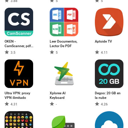
3.88
5
5
OKEN -
Leer Documentos,
Aptoide TV
CamScanner, pdf
Lector De PDF
scanner
3.5
5
4.11
Ultra VPN: proxy
Xploree AI
Degoo: 20 GB en
VPN ilimitado
Keyboard
la nube
4.31
-
4.26