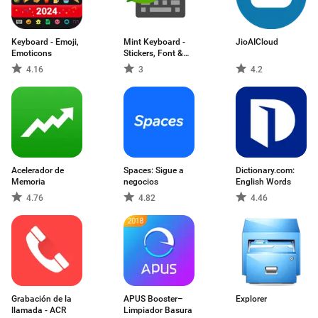
Keyboard - Emoji,
Mint Keyboard -
JioAICloud
Emoticons
Stickers, Font &
Themes by Xiaomi
4.16
3
4.2
Acelerador de
Spaces: Sigue a
Dictionary.com:
Memoria
negocios
English Words
4.76
4.82
4.46
Grabación de la
APUS Booster–
Explorer
llamada - ACR
Limpiador Basura