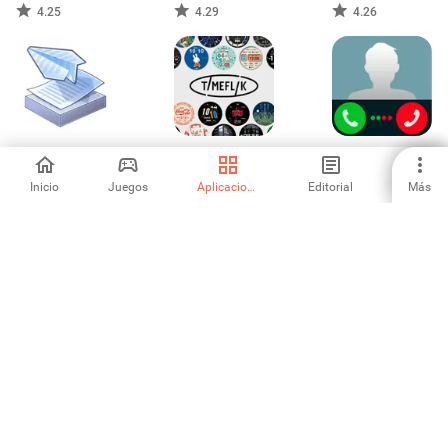
4.25
4.29
4.26
PrinterShare
TIMEFLIK esferas
Fake Call
Impresión móvil
del reloj
Inicio
Juegos
Aplicaciones
Editorial
Más
4.02
5
4.04
Root Browser
WordPress -
My Orange Egypt
Constructor web
4.09
4.58
4
1
2
3
4
5
6
7
8