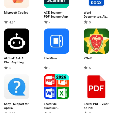
​​Microsoft Copilot
ACE Scanner -
Word
PDF Scanner App
Documentos: Abrir
Archivo
4.94
-
5
AI Chat: Ask AI
File Miner
VNeID
Chat Anything
5
-
5
Sony | Support for
Lector de
Lector PDF - Visor
Xperia
cualquier
de PDF
documento