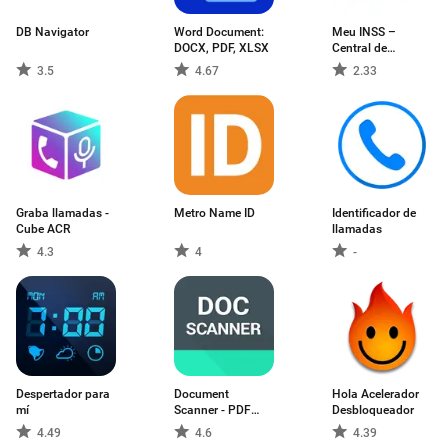
DB Navigator
Word Document:
Meu INSS –
DOCX, PDF, XLSX
Central de
Serviços
3.5
4.67
2.33
Graba llamadas -
Metro Name ID
Identificador de
Cube ACR
llamadas
4.3
4
-
Despertador para
Document
Hola Acelerador
mí
Scanner - PDF
Desbloqueador
Creator
4.49
4.6
4.39