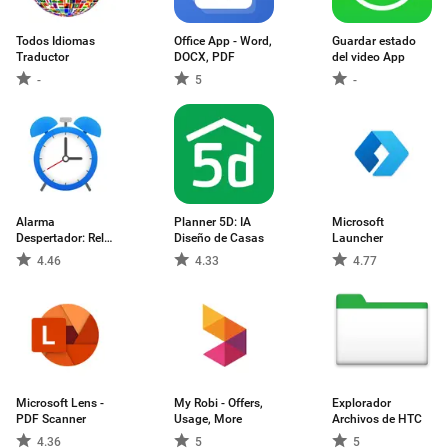
Todos Idiomas
Office App - Word,
Guardar estado
Traductor
DOCX, PDF
del video App
-
5
-
Alarma
Planner 5D: IA
Microsoft
Despertador: Reloj
Diseño de Casas
Launcher
2024
4.46
4.33
4.77
Microsoft Lens -
My Robi - Offers,
Explorador
PDF Scanner
Usage, More
Archivos de HTC
4.36
5
5