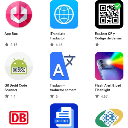
App Box
iTranslate
Escáner QR y
Traductor
Código de Barras
3.16
4.46
-
QR Droid Code
Traducir -
Flash Alert & Led
Scanner
traductor camara
Flashlight
4.4
5
4.67