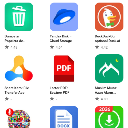
Dumpster
Yandex Disk –
DuckDuckGo,
Papelera de
Cloud Storage
optional Duck.ai
Reciclaje
4.48
4.64
4.42
Share Karo: File
Lector PDF:
Muslim Muna:
Transfer App
Escáner PDF
Azan Alarm,
Quran
-
-
4.89