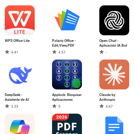
WPS Office Lite
Polaris Office -
Open Chat -
Edit,View,PDF
Aplicación IA Bot
4.41
4.57
-
DeepSeek -
Applock: Bloquear
Claude by
Asistente de AI
Aplicaciones
Anthropic
3.33
5
4.67