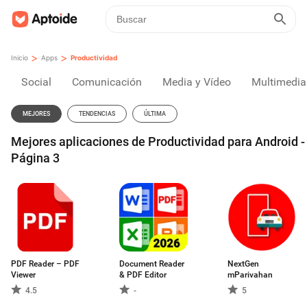
>
>
Inicio
Apps
Productividad
Social
Comunicación
Media y Vídeo
Multimedia
MEJORES
TENDENCIAS
ÚLTIMA
Mejores aplicaciones de Productividad para Android -
Página 3
PDF Reader – PDF
Document Reader
NextGen
Viewer
& PDF Editor
mParivahan
4.5
-
5