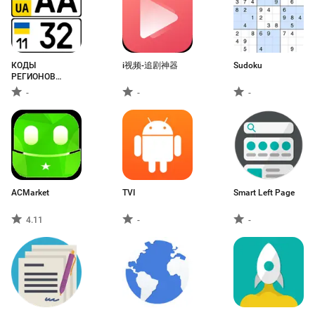
КОДЫ
i视频-追剧神器
Sudoku
РЕГИОНОВ
УКРАИНА
-
-
-
ACMarket
TVI
Smart Left Page
4.11
-
-