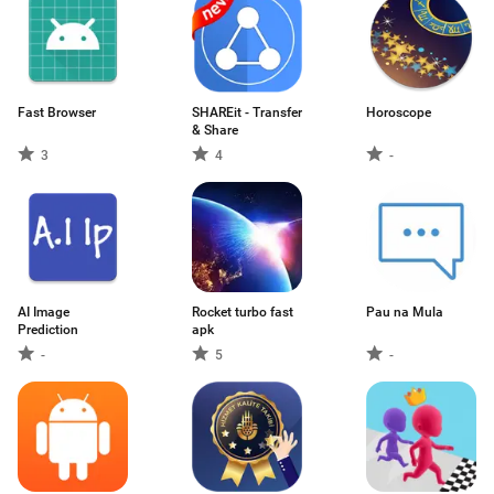
Fast Browser
SHAREit - Transfer
Horoscope
& Share
3
4
-
AI Image
Rocket turbo fast
Pau na Mula
Prediction
apk
-
5
-