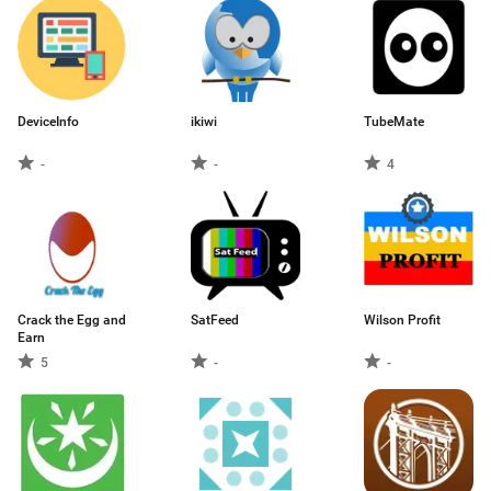
DeviceInfo
ikiwi
TubeMate
-
-
4
Crack the Egg and
SatFeed
Wilson Profit
Earn
5
-
-