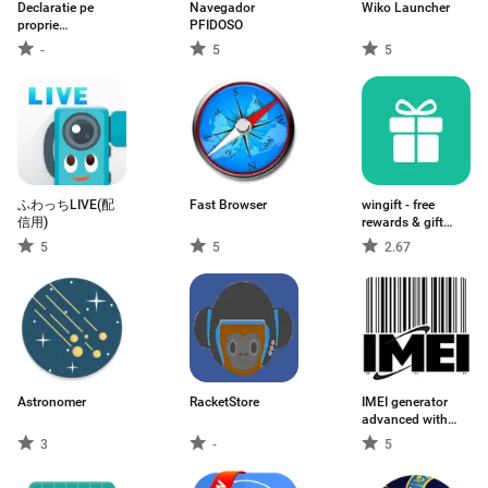
Declaratie pe
Navegador
Wiko Launcher
proprie
PFIDOSO
raspundere
-
5
5
ふわっちLIVE(配
Fast Browser
wingift - free
信用)
rewards & gift
cards
5
5
2.67
Astronomer
RacketStore
IMEI generator
advanced with
analyzer
3
-
5