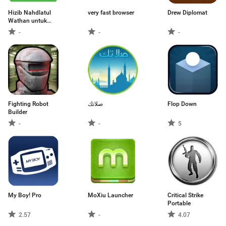
Hizib Nahdlatul
very fast browser
Drew Diplomat
Wathan untuk
Android
-
-
-
Fighting Robot
صلاتك
Flop Down
Builder
-
-
5
My Boy! Pro
MoXiu Launcher
Critical Strike
Portable
2.57
-
4.07