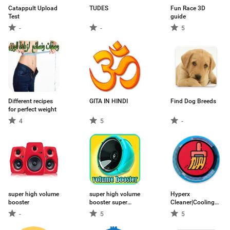
Catappult Upload
TUDES
Fun Race 3D
Test
guide
-
-
5
Different recipes
GITA IN HINDI
Find Dog Breeds
for perfect weight
4
5
-
super high volume
super high volume
Hyperx
booster
booster super
Cleaner|Cooling
loud
Master
-
5
5