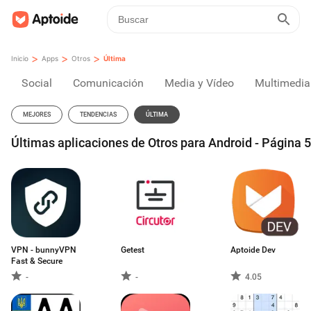
>
>
>
Inicio
Apps
Otros
Última
Social
Comunicación
Media y Vídeo
Multimedia
MEJORES
TENDENCIAS
ÚLTIMA
Últimas aplicaciones de Otros para Android - Página 5
VPN - bunnyVPN
Getest
Aptoide Dev
Fast & Secure
-
-
4.05