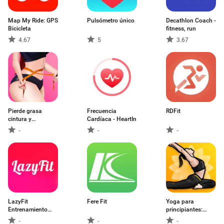
Map My Ride: GPS
Pulsómetro único
Decathlon Coach -
Bicicleta
fitness, run
4.67
5
3.67
Pierde grasa
Frecuencia
RDFit
cintura y
Cardíaca - HeartIn
abdomen
-
-
-
LazyFit
Fere Fit
Yoga para
Entrenamiento
principiantes:
Perezoso
yoga
-
-
-