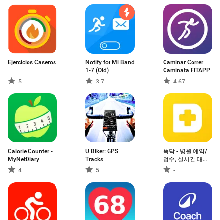
Ejercicios Caseros
Notify for Mi Band
Caminar Correr
1-7 (Old)
Caminata FITAPP
5
3.7
4.67
Calorie Counter -
U Biker: GPS
똑닥 - 병원 예약/
MyNetDiary
Tracks
접수, 실시간 대기
순서
4
5
-