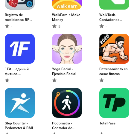
Registro de
WalkEarn：Make
WalkTask-
mediciones: BP
Money
Contador de
app
pasos
-
5
-
1Fit — единый
Yoga Facial -
Entrenamiento en
фитнес-
Ejercicio Facial
casa: fitness
абонемент
-
-
-
Step Counter -
Podómetro -
TotalPass
Pedometer & BMI
Contador de
Pasos