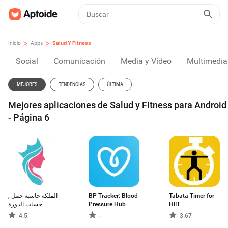
>
>
Inicio
Apps
Salud Y Fitness
Social
Comunicación
Media y Vídeo
Multimedia
MEJORES
TENDENCIAS
ÚLTIMA
Mejores aplicaciones de Salud y Fitness para Android
- Página 6
الملكة حاسبة حمل ,
BP Tracker: Blood
Tabata Timer for
حساب الدورة
Pressure Hub
HIIT
4.5
-
3.67