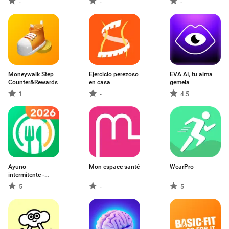
-
-
-
Moneywalk Step
Ejercicio perezoso
EVA AI, tu alma
Counter&Rewards
en casa
gemela
1
-
4.5
Ayuno
Mon espace santé
WearPro
intermitente -
GoFasting
5
-
5