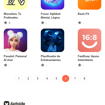
Macadam, Tu
Focus: Agilidad
Basic-Fit
Podómetro.
Mental, Lógica
5
-
-
Paradot: Personal
Planificador de
FastEasy: Ayuno
AI chat
Entrenamientos
Intermitente
-
-
-
1
2
3
4
5
6
7
8