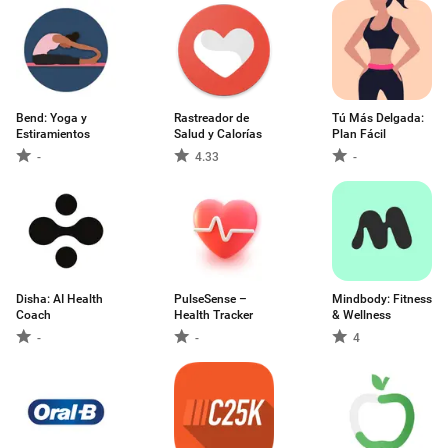
Bend: Yoga y
Rastreador de
Tú Más Delgada:
Estiramientos
Salud y Calorías
Plan Fácil
-
4.33
-
Disha: AI Health
PulseSense –
Mindbody: Fitness
Coach
Health Tracker
& Wellness
-
-
4