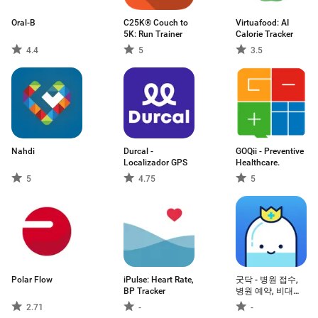
Oral-B
C25K® Couch to
Virtuafood: AI
5K: Run Trainer
Calorie Tracker
4.4
5
3.5
Nahdi
Durcal -
GOQii - Preventive
Localizador GPS
Healthcare.
5
4.75
5
Polar Flow
iPulse: Heart Rate,
굿닥 - 병원 접수,
BP Tracker
병원 예약, 비대면
진료 필수 앱
2.71
-
-