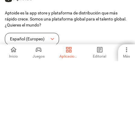
Aptoide es la app store y plataforma de distribución que más
rápido crece. Somos una plataforma global para el talento global.
¿Quieres el mundo?
Español (Europeo)
Inicio
Juegos
Aplicaciones
Editorial
Más
Aptoide App Store
Aptoide S.A
Productos de Aptoide S.A.