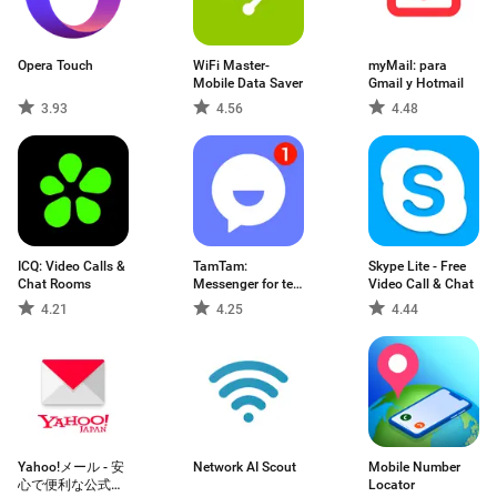
Opera Touch
WiFi Master-
myMail: para
Mobile Data Saver
Gmail y Hotmail
3.93
4.56
4.48
ICQ: Video Calls &
TamTam:
Skype Lite - Free
Chat Rooms
Messenger for text
Video Call & Chat
chats & Video
4.21
4.25
4.44
Calling
Yahoo!メール - 安
Network AI Scout
Mobile Number
心で便利な公式メ
Locator