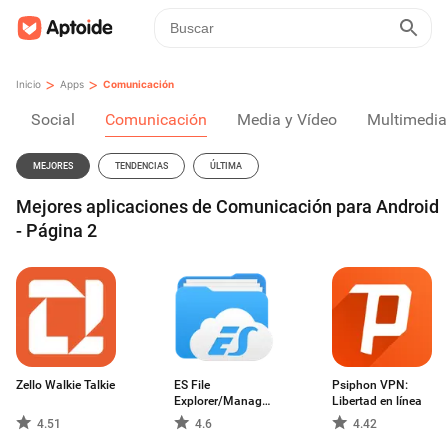
>
>
Inicio
Apps
Comunicación
Social
Comunicación
Media y Vídeo
Multimedia
MEJORES
TENDENCIAS
ÚLTIMA
Mejores aplicaciones de Comunicación para Android
- Página 2
Zello Walkie Talkie
ES File
Psiphon VPN:
Explorer/Manager
Libertad en línea
PRO
4.51
4.6
4.42