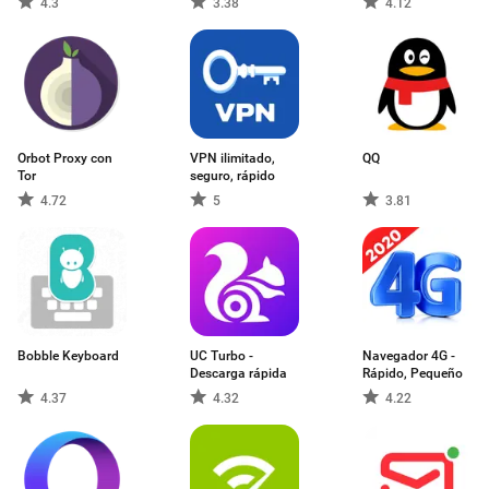
4.3
3.38
4.12
Orbot Proxy con
VPN ilimitado,
QQ
Tor
seguro, rápido
4.72
5
3.81
Bobble Keyboard
UC Turbo -
Navegador 4G -
Descarga rápida
Rápido, Pequeño
4.37
4.32
4.22