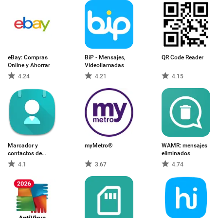
eBay: Compras
BiP - Mensajes,
QR Code Reader
Online y Ahorrar
Videollamadas
4.24
4.21
4.15
Marcador y
myMetro®
WAMR: mensajes
contactos de
eliminados
ZenUI
4.1
3.67
4.74