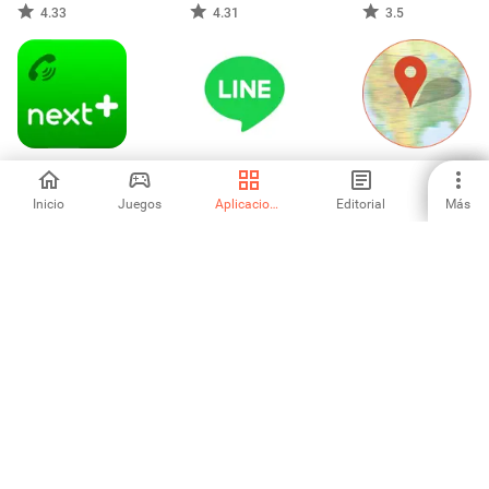
ールアプリ
4.33
4.31
3.5
Nextplus: Número
LINE Lite:
Live Location
de Teléfono
llamadas y
mensajes gratis
Inicio
Juegos
Aplicaciones
Editorial
Más
4.38
4.19
4.67
crear pegatinas
Samsung
Identificador de
ilimitadas
Accessory Service
llamadas
5
4.94
4.8