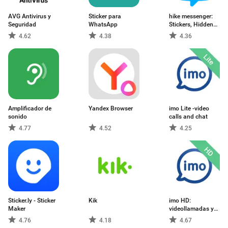
AVG Antivirus y
Sticker para
hike messenger:
Seguridad
WhatsApp
Stickers, Hidden
Chat, Timeline
4.62
4.38
4.36
Amplificador de
Yandex Browser
imo Lite -video
sonido
calls and chat
4.77
4.52
4.25
Sticker.ly - Sticker
Kik
imo HD:
Maker
videollamadas y
chats
4.76
4.18
4.67