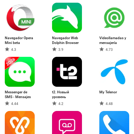
Navegador Opera
Navegador Web
Videollamadas y
Mini beta
Dolphin Browser
mensajería
4.3
3.9
4.73
Messenger de
t2. Новый
My Telenor
SMS - Mensajes
уровень
4.44
4.2
4.48