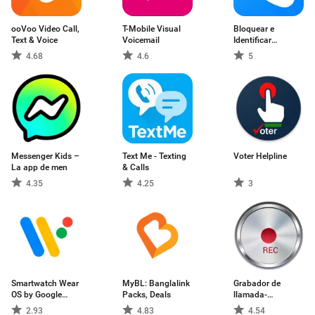
ooVoo Video Call,
T-Mobile Visual
Bloquear e
Text & Voice
Voicemail
Identificar
Llamada
4.68
4.6
5
Messenger Kids –
Text Me - Texting
Voter Helpline
La app de men
& Calls
4.35
4.25
3
Smartwatch Wear
MyBL: Banglalink
Grabador de
OS by Google
Packs, Deals
llamada-
(antes Android
Automática
2.93
4.83
4.54