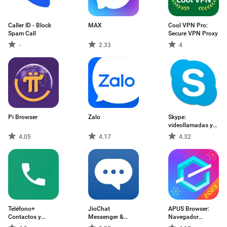
Caller ID - Block
MAX
Cool VPN Pro:
Spam Call
Secure VPN Proxy
-
2.33
4
Pi Browser
Zalo
Skype:
videollamadas y
MI gratis
4.05
4.17
4.32
Teléfono+
JioChat
APUS Browser:
Contactos y
Messenger &
Navegador
Llamadas
Video Call
Rápido