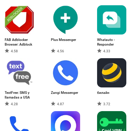
Wear)
FAB Adblocker
Plus Messenger
Whatauto -
Browser: Adblock
Responder
4.58
4.56
4.33
TextFree: SMS y
Zangi Messenger
билайн
llamadas a USA
4.28
4.87
3.72