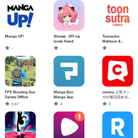
Manga UP!
Shimeji - DIY my
Toonsutra:
lovely friend
Webtoon &
Manga App
-
-
-
FPS Shooting Gun
Manga Box:
comico 人気マン
Games Offline
Manga App
ガが毎日読める漫
画（まんが）アプ
3.67
4
5
リ