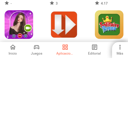
-
3
4.17
Llamada Falsa &
AndStream -
Solitaire Arena
Llamada Broma
Streaming
Download
Inicio
Juegos
Aplicaciones
Editorial
Más
-
4.5
4.5
Maru - Visor de
Bamba Burger
Download
cómics/texto
Accelerator Plus
5
3.78
4.47