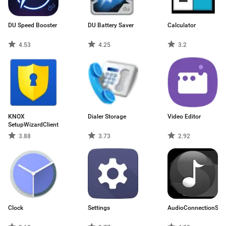
DU Speed Booster
DU Battery Saver
Calculator
4.53
4.25
3.2
KNOX
Dialer Storage
Video Editor
SetupWizardClient
3.88
3.73
2.92
Clock
Settings
AudioConnectionServ