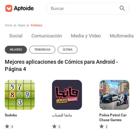
>
>
Inicio
Apps
Cómics
Social
Comunicación
Media y Vídeo
Multimedia
MEJORES
TENDENCIAS
ÚLTIMA
Mejores aplicaciones de Cómics para Android -
Página 4
Sudoku
مانجا للشباب
Police Patrol Car
Chase Games
3
2
2