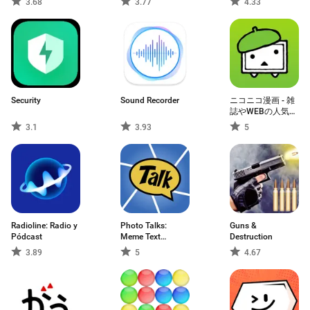
3.68
3.77
4.33
Security
Sound Recorder
ニコニコ漫画 - 雑
誌やWEBの人気マ
ンガが読める
3.1
3.93
5
Radioline: Radio y
Photo Talks:
Guns &
Pódcast
Meme Text
Destruction
Bubbles
3.89
5
4.67