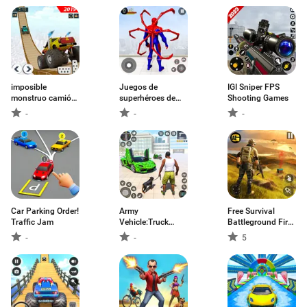
imposible
Juegos de
IGI Sniper FPS
monstruo camión
superhéroes de
Shooting Games
acrobacias
araña
-
-
-
Car Parking Order!
Army
Free Survival
Traffic Jam
Vehicle:Truck
Battleground Fire :
Transporter
Battle Royale
-
-
5