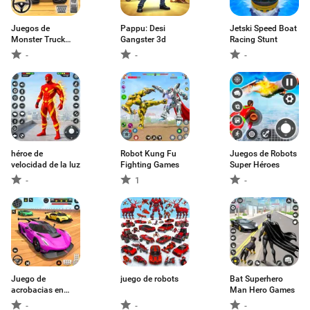
Juegos de
Pappu: Desi
Jetski Speed Boat
Monster Truck
Gangster 3d
Racing Stunt
Camión
-
-
-
héroe de
Robot Kung Fu
Juegos de Robots
velocidad de la luz
Fighting Games
Super Héroes
-
1
-
Juego de
juego de robots
Bat Superhero
acrobacias en
Man Hero Games
coches
-
-
-