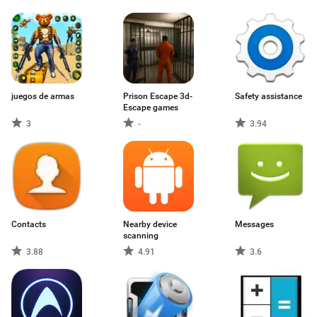
juegos de armas
Prison Escape 3d-
Safety assistance
Escape games
3
-
3.94
Contacts
Nearby device
Messages
scanning
3.88
4.91
3.6