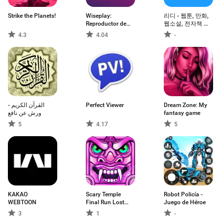
Strike the Planets!
Wiseplay:
리디 - 웹툰, 만화,
Reproductor de
웹소설, 전자책 모
video
두 여기에!
4.3
4.04
-
القرآن الكريم -
Perfect Viewer
Dream Zone: My
ورش عن نافع
fantasy game
5
4.17
5
KAKAO
Scary Temple
Robot Policía -
WEBTOON
Final Run Lost
Juego de Héroe
Princess Running
3
1
-
Game