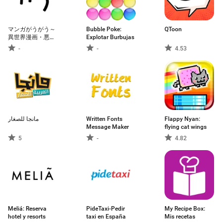
マンガがうがう～
Bubble Poke:
QToon
異世界漫画・悪役
Explotar Burbujas
令嬢まんがが読め
-
-
4.53
る～
مانجا للصغار
Written Fonts
Flappy Nyan:
Message Maker
flying cat wings
5
-
4.82
Meliá: Reserva
PideTaxi-Pedir
My Recipe Box:
hotel y resorts
taxi en España
Mis recetas