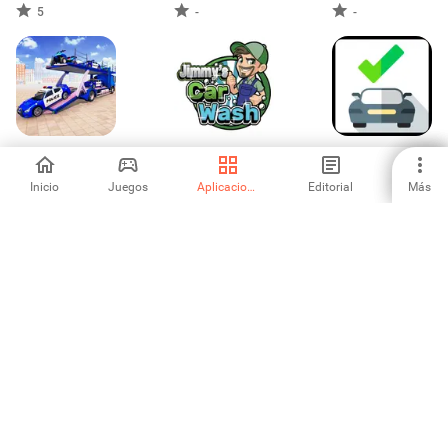
5
-
-
US Police Limo
Jimmy's Car Wash
VIN Check Report
Transport Game
for Used Cars
Inicio
Juegos
Aplicaciones
Editorial
Más
-
-
4.25
Zombie Trigger:
Auto Connect –
DAGPS
PvP Shooter
CarplayApp
3.67
-
-