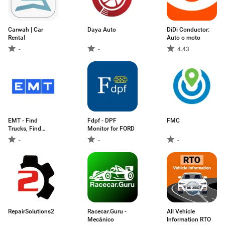
Carwah | Car
Daya Auto
DiDi Conductor:
Rental
Auto o moto
-
-
4.43
EMT - Find
Fdpf - DPF
FMC
Trucks, Find
Monitor for FORD
Loads
-
-
-
RepairSolutions2
Racecar.Guru -
All Vehicle
Mecánico
Information RTO