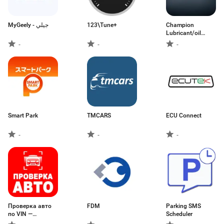
MyGeely - جيلي
123\Tune+
Champion
Lubricant/oil
Finder
-
-
-
Smart Park
TMCARS
ECU Connect
-
-
-
Проверка авто
FDM
Parking SMS
по VIN —
Scheduler
Инфобот