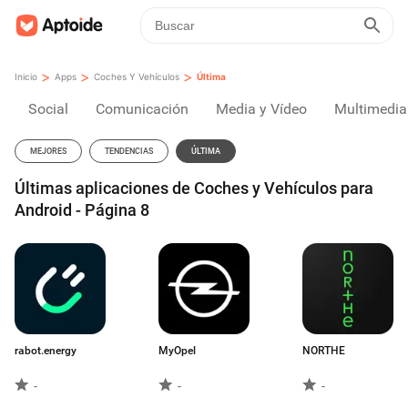
>
>
>
Inicio
Apps
Coches Y Vehículos
Última
Social
Comunicación
Media y Vídeo
Multimedia
MEJORES
TENDENCIAS
ÚLTIMA
Últimas aplicaciones de Coches y Vehículos para
Android - Página 8
rabot.energy
MyOpel
NORTHE
-
-
-