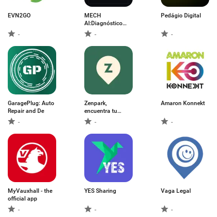
EVN2GO
MECH
Pedágio Digital
AI:Diagnóstico
reparación
-
-
-
GaragePlug: Auto
Zenpark,
Amaron Konnekt
Repair and De
encuentra tu
parking
-
-
-
MyVauxhall - the
YES Sharing
Vaga Legal
official app
-
-
-