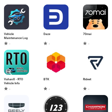
Vehicle
Daze
70mai
Maintenance Log
-
-
-
VahanX - RTO
ВТК
Rideet
Vehicle Info
-
-
-