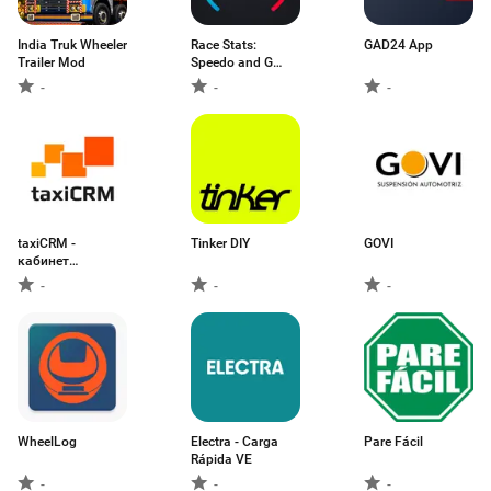
India Truk Wheeler
Race Stats:
GAD24 App
Trailer Mod
Speedo and G
Force
-
-
-
taxiCRM -
Tinker DIY
GOVI
кабинет
водителя
-
-
-
WheelLog
Electra - Carga
Pare Fácil
Rápida VE
-
-
-